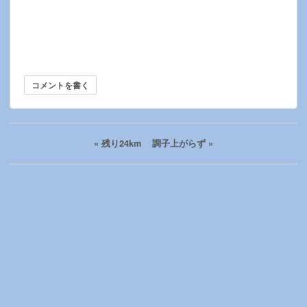
コメントを書く
«
残り24km
調子上がらず
»